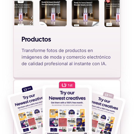
Productos
Transforme fotos de productos en
imágenes de moda y comercio electrónico
de calidad profesional al instante con IA.
1
2
13k
4.5%
Impresiones
13k
Clics
Impresiones
Impresiones
13k