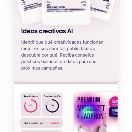
CTR
Clics
Colores dominantes
Clics
4.5%
Colores dominantes
13k
CTR
CTR
13k
#FBFCFC, RGB(251, 252, 252)
4.5%
#FBFCFC, RGB(251, 252, 252)
Colores dominantes
13k
#FBFCFC, RGB(251, 252, 252)
Ideas creativas AI
Identifique qué creatividades funcionan
mejor en sus cuentas publicitarias y
descubra por qué. Reciba consejos
prácticos basados en datos para sus
próximas campañas.
Rendimiento
Concienciación
%
85
75
%