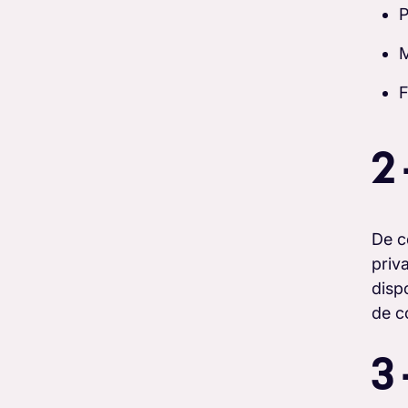
P
M
F
2
De c
priv
disp
de c
3