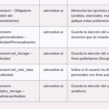
consent – Obligatorio
adcreative.ai
Memoriza las opciones d
stión del
(análisis, esenciales, ma
sentimiento)
aplique estas preferenci
consent-
adcreative.ai
Guarda la elección del u
personalization –
anuncios que se muestr
licidad/Personalización
consent-ad_storage –
adcreative.ai
Guarda la elección del 
licidad
fines publicitarios (Googl
consent-ad_user_data
adcreative.ai
Indica si el usuario ha 
ublicidad
personales con fines publ
consent-
adcreative.ai
Guarda la elección del u
lytics_storage –
analíticos.
adísticas/Análisis