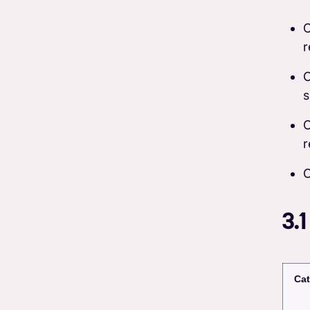
C
r
C
s
C
r
C
3.
Cat