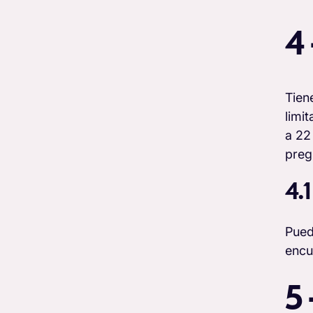
4
Tien
limi
a 22
preg
4.
Pued
encu
5