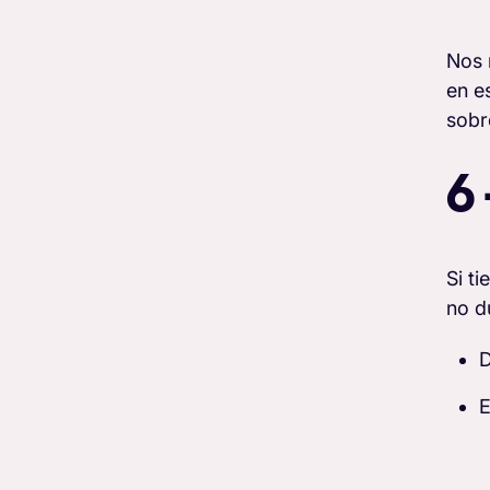
Nos 
en e
sobr
6
Si t
no d
D
E