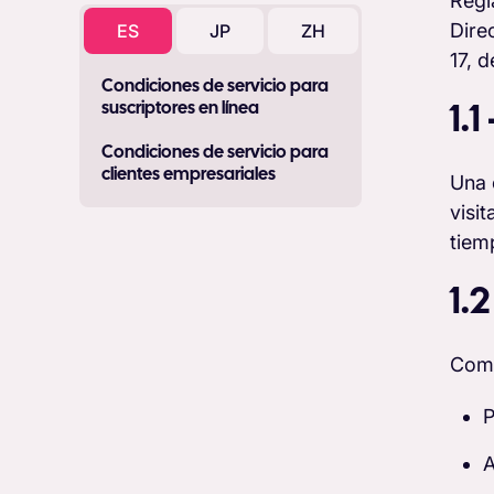
Regl
Dire
ES
JP
ZH
17, 
Condiciones de servicio para
suscriptores en línea
1.
Condiciones de servicio para
clientes empresariales
Una 
visi
tiem
1.
Como
P
A