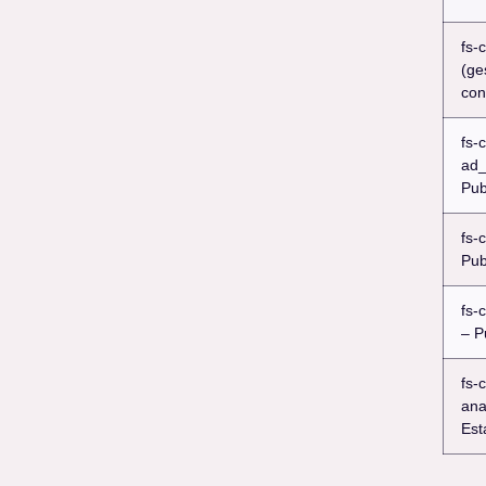
fs-
(ge
con
fs-
ad_
Pub
fs-
Pub
fs-
– P
fs-
ana
Est